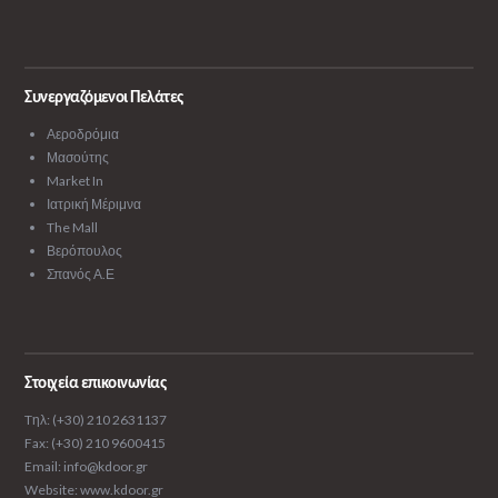
Συνεργαζόμενοι Πελάτες
Αεροδρόμια
Μασούτης
Market In
Ιατρική Μέριμνα
The Mall
Βερόπουλος
Σπανός Α.Ε
Στοιχεία επικοινωνίας
Tηλ: (+30) 210 2631137
Fax: (+30) 210 9600415
Email: info@kdoor.gr
Website: www.kdoor.gr