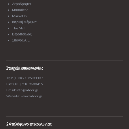
Αεροδρόμια
Μασούτης
Market In
Ιατρική Μέριμνα
The Mall
Βερόπουλος
Σπανός Α.Ε
Στοιχεία επικοινωνίας
Tηλ: (+30) 210 2631137
Fax: (+30) 210 9600415
Email: info@kdoor.gr
Website: www.kdoor.gr
24 τηλέφωνο επικοινωνίας