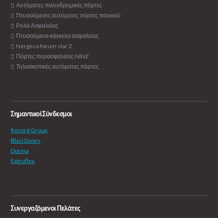
Αυτόματες παλινδρομικές πόρτες
Πτυσσόμενες αυτόματες πόρτες πανικού
Ρολά Ασφαλείας
Πτυσσόμενα κάγκελα ασφαλείας
Nergeco forum star 2
Πόρτες πυρασφαλείας NINZ
Τηλεσκοπικές αυτόματες πόρτες
Σημαντικοί Σύνδεσμοι
Record Group
Blasi Doors
Dorma
Extruflex
Συνεργαζόμενοι Πελάτες