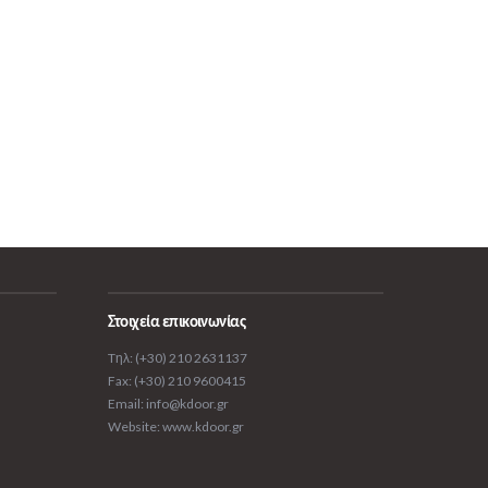
Στοιχεία επικοινωνίας
Tηλ: (+30) 210 2631137
Fax: (+30) 210 9600415
Email: info@kdoor.gr
Website: www.kdoor.gr