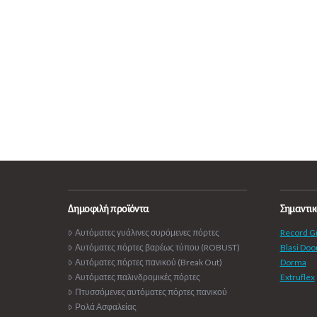
Δημοφιλή προϊόντα
Σημαντικ
Αυτόματες γυάλινες συρόμενες πόρτες
Record G
Αυτόματες πόρτες βαρέως τύπου (ROBUST)
Blasi Doo
Αυτόματες πόρτες πανικού (Break Out)
Dorma
Αυτόματες παλινδρομικές πόρτες
Extruflex
Πτυσσόμενες αυτόματες πόρτες πανικού
Ρολά Ασφαλείας