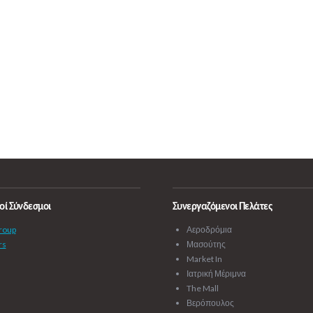
οί Σύνδεσμοι
Συνεργαζόμενοι Πελάτες
roup
Αεροδρόμια
rs
Μασούτης
Market In
Ιατρική Μέριμνα
The Mall
Βερόπουλος