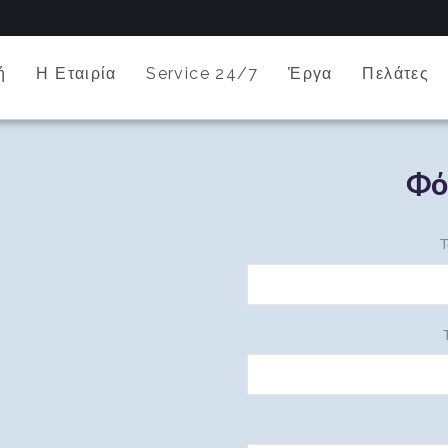
ή
Η Εταιρία
Service 24/7
Έργα
Πελάτες
Φό
Τ