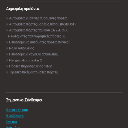
Δημοφιλή προϊόντα
Αυτόματες γυάλινες συρόμενες πόρτες
Αυτόματες πόρτες βαρέως τύπου (ROBUST)
Αυτόματες πόρτες πανικού (Break Out)
Αυτόματες παλινδρομικές πόρτες
Πτυσσόμενες αυτόματες πόρτες πανικού
Ρολά Ασφαλείας
Πτυσσόμενα κάγκελα ασφαλείας
Nergeco forum star 2
Πόρτες πυρασφαλείας NINZ
Τηλεσκοπικές αυτόματες πόρτες
Σημαντικοί Σύνδεσμοι
Record Group
Blasi Doors
Dorma
Extruflex