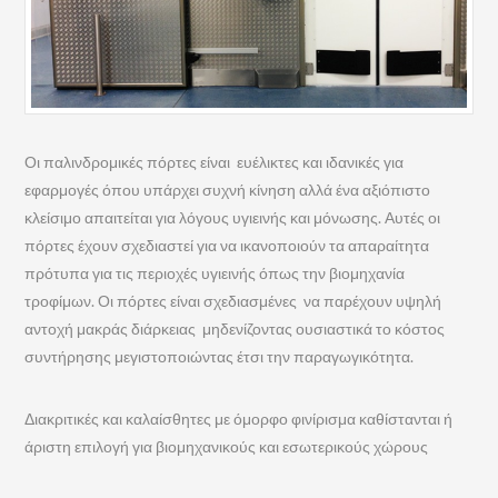
Οι παλινδρομικές πόρτες είναι ευέλικτες και ιδανικές για
εφαρμογές όπου υπάρχει συχνή κίνηση αλλά ένα αξιόπιστο
κλείσιμο απαιτείται για λόγους υγιεινής και μόνωσης. Αυτές οι
πόρτες έχουν σχεδιαστεί για να ικανοποιούν τα απαραίτητα
πρότυπα για τις περιοχές υγιεινής όπως την βιομηχανία
τροφίμων. Οι πόρτες είναι σχεδιασμένες να παρέχουν υψηλή
αντοχή μακράς διάρκειας μηδενίζοντας ουσιαστικά το κόστος
συντήρησης μεγιστοποιώντας έτσι την παραγωγικότητα.
Διακριτικές και καλαίσθητες με όμορφο φινίρισμα καθίστανται ή
άριστη επιλογή για βιομηχανικούς και εσωτερικούς χώρους