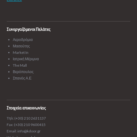
Συνεργαζόμενοι Πελάτες
Αεροδρόμια
Μασούτης
Market In
Ιατρική Μέριμνα
The Mall
Βερόπουλος
Σπανός Α.Ε
Στοιχεία επικοινωνίας
Tηλ: (+30) 210 2631137
Fax: (+30) 210 9600415
Email: info@kdoor.gr