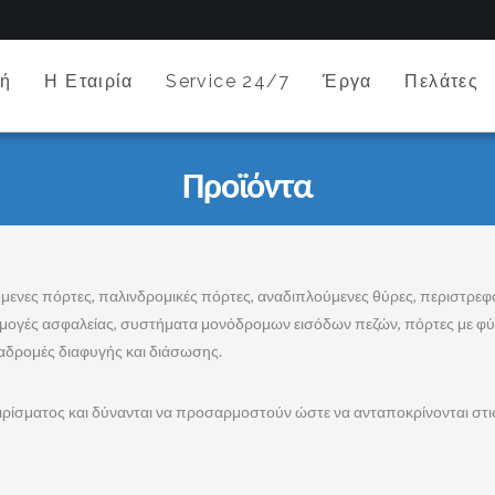
κή
Η Εταιρία
Service 24/7
Έργα
Πελάτες
Προϊόντα
μενες πόρτες, παλινδρομικές πόρτες, αναδιπλούμενες θύρες, περιστρεφ
μογές ασφαλείας, συστήματα μονόδρομων εισόδων πεζών, πόρτες με φύλ
αδρομές διαφυγής και διάσωσης.
ρίσματος και δύνανται να προσαρμοστούν ώστε να ανταποκρίνονται στις