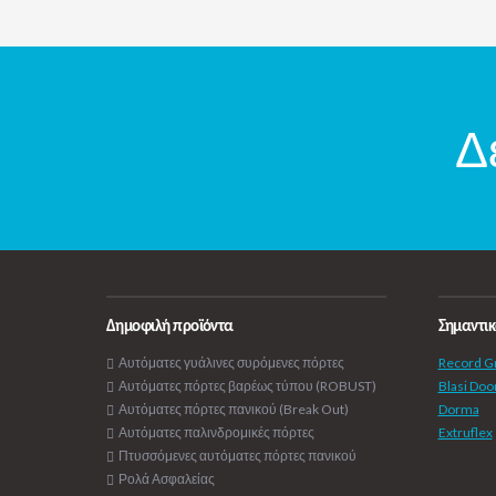
Δ
Δημοφιλή προϊόντα
Σημαντικ
Αυτόματες γυάλινες συρόμενες πόρτες
Record G
Αυτόματες πόρτες βαρέως τύπου (ROBUST)
Blasi Doo
Αυτόματες πόρτες πανικού (Break Out)
Dorma
Αυτόματες παλινδρομικές πόρτες
Extruflex
Πτυσσόμενες αυτόματες πόρτες πανικού
Ρολά Ασφαλείας