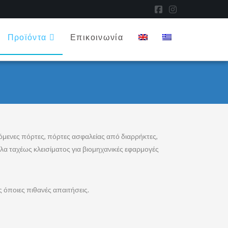
Facebook
Instagram
Προϊόντα
Επικοινωνία
όμενες πόρτες, πόρτες ασφαλείας από διαρρήκτες,
α ταχέως κλεισίματος για βιομηχανικές εφαρμογές
 όποιες πιθανές απαιτήσεις.