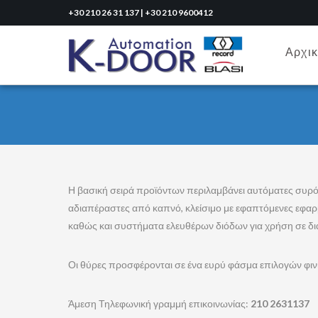
+30 210 26 31 137 | +30 210 9600412
Αρχι
Η βασική σειρά προϊόντων περιλαμβάνει αυτόματες συρό
αδιαπέραστες από καπνό, κλείσιμο με εφαπτόμενες εφαρ
καθώς και συστήματα ελευθέρων διόδων για χρήση σε δι
Οι θύρες προσφέρονται σε ένα ευρύ φάσμα επιλογών φινι
Άμεση Τηλεφωνική γραμμή επικοινωνίας:
210 2631137