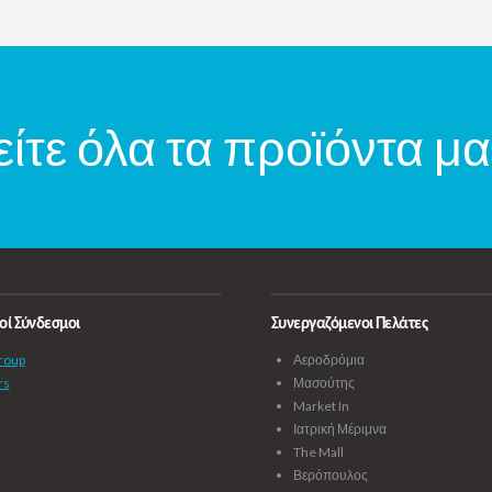
είτε όλα τα προϊόντα μα
οί Σύνδεσμοι
Συνεργαζόμενοι Πελάτες
roup
Αεροδρόμια
rs
Μασούτης
Market In
Ιατρική Μέριμνα
The Mall
Βερόπουλος