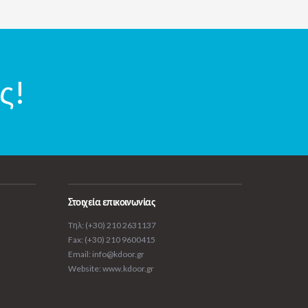
ς!
Στοιχεία επικοινωνίας
Tηλ: (+30) 210 2631137
Fax: (+30) 210 9600415
Email: info@kdoor.gr
Website: www.kdoor.gr